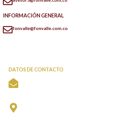
INFORMACIÓN GENERAL
fonvalle@fonvalle.com.co
DATOS DE CONTACTO
Cali - Colombia
fonvalle@fonvalle.com.co
Sede Meléndez
Universidad del Valle - Meléndez
Edificio Cree E18, Primer piso