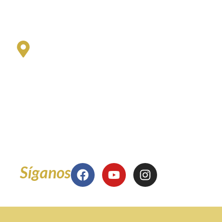
Lunes a viernes 8:00 am a 12 m y
1:00 pm a 5:00 pm
Sede San Fernando
Universidad del Valle - San Fernando
Oficina de Coordinación Administrativa
de la Facultad de Ciencias de la Administración
Edificio 126 - Oficina 3001
Miércoles 8:00 am a 12 m
y 2:00 pm a 5:00 pm
Síganos