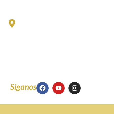
Lunes a viernes 8:00 am a 12 m y
1:00 pm a 5:00 pm
Sede San Fernando
Universidad del Valle - San Fernando
Oficina de Coordinación Administrativa
de la Facultad de Ciencias de la Administración
Edificio 126 - Oficina 3001
Miércoles 8:00 am a 12 m
y 2:00 pm a 5:00 pm
Síganos