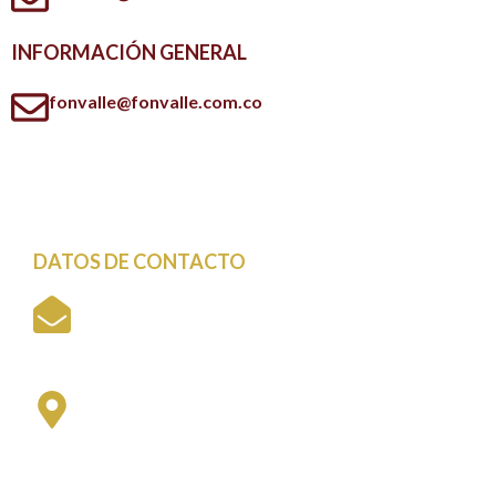
INFORMACIÓN GENERAL
fonvalle@fonvalle.com.co
DATOS DE CONTACTO
Cali - Colombia
fonvalle@fonvalle.com.co
Sede Meléndez
Universidad del Valle - Meléndez
Edificio Cree E18, Primer piso