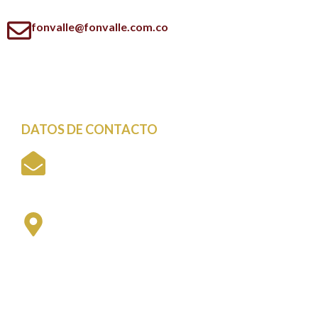
fonvalle@fonvalle.com.co
DATOS DE CONTACTO
Cali - Colombia
fonvalle@fonvalle.com.co
Sede Meléndez
Universidad del Valle - Meléndez
Edificio Cree E18, Primer piso
Lunes a viernes 8:00 am a 12 m y
1:00 pm a 5:00 pm