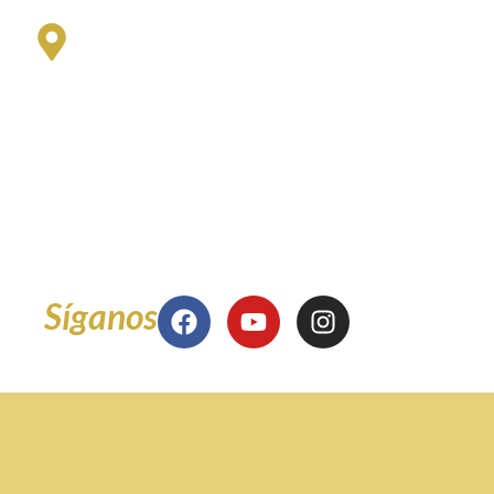
Sede San Fernando
Universidad del Valle - San Fernando
Oficina de Coordinación Administrativa
de la Facultad de Ciencias de la Administración
Edificio 126 - Oficina 3001
Miércoles 8:00 am a 12 m
y 2:00 pm a 5:00 pm
Síganos