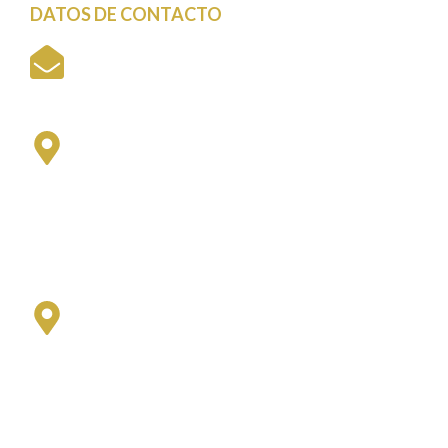
DATOS DE CONTACTO
Cali - Colombia
fonvalle@fonvalle.com.co
Sede Meléndez
Universidad del Valle - Meléndez
Edificio Cree E18, Primer piso
Lunes a viernes 8:00 am a 12 m y
1:00 pm a 5:00 pm
Sede San Fernando
Universidad del Valle - San Fernando
Oficina de Coordinación Administrativa
de la Facultad de Ciencias de la Administración
Edificio 126 - Oficina 3001